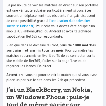
La possibilité de voir les matches en direct sur son portable
est une véritable aubaine, particulièrement si vous êtes
souvent en déplacement (les résidents français disposent
de cette possibilité grâce à
l’application du bookmaker
suédois: Unibet.fr
). Pour cela vous devrez être équipé d’un
mobile iOS (iPhone, iPad) ou Android et avoir téléchargé
l’application Bet365 correspondante.
Rien que dans le domaine du foot,
plus de 3000 matches
sont ainsi retransmis tous les mois
. Pour connaitre les
matches retransmis en live, il suffit de se connecter sur le
site mobile de Bet365, d’aller sur la page ‘Live’ et de
regarder les icones ‘En-direct’.
Attention
: vous ne pourrez voir le match que si vous avez
placé un pari sur le site dans les 24h qui précèdent.
J’ai un BlackBerry, un Nokia,
un Windows Phone : puis-je
tout de même parier sur