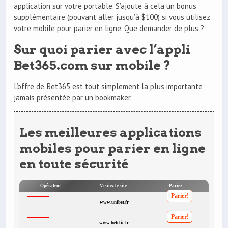
application sur votre portable. S’ajoute à cela un bonus
supplémentaire (pouvant aller jusqu’à $100) si vous utilisez
votre mobile pour parier en ligne. Que demander de plus ?
Sur quoi parier avec l’appli
Bet365.com sur mobile ?
L’offre de Bet365 est tout simplement la plus importante
jamais présentée par un bookmaker.
Les meilleures applications
mobiles pour parier en ligne
en toute sécurité
Opérateur
Visitez le site
Pariez
www.unibet.fr
www.betclic.fr