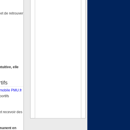
 et de retrouver
uitive, elle
tifs
ortifs
et recevoir des
rmanent en