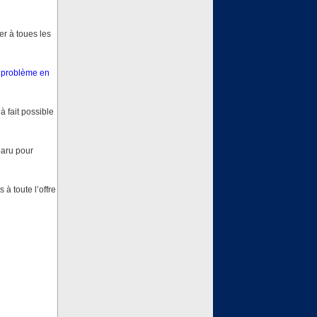
er à toues les
s problème en
à fait possible
paru pour
à toute l’offre