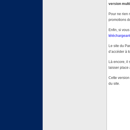
version mult
Pour ne rien 
promotions du
Enfin, si vo
téléchargeant
Le site du Par
d’accéder à t
Là encore, il
laisser place 
Cette version
du site.