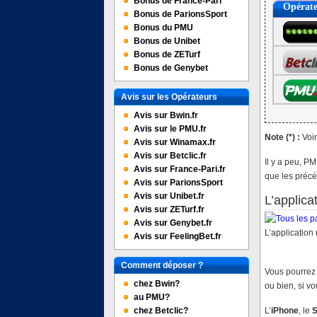
Bonus de France-Pari
Opérat
Bonus de ParionsSport
Bonus du PMU
Bonus de Unibet
Bonus de ZETurf
Bonus de Genybet
Avis sur les Opérateurs
Avis sur Bwin.fr
Avis sur le PMU.fr
Note (*) :
Voir
Avis sur Winamax.fr
Avis sur Betclic.fr
Il y a peu, PM
Avis sur France-Pari.fr
que les précé
Avis sur ParionsSport
Avis sur Unibet.fr
L’applica
Avis sur ZETurf.fr
Avis sur Genybet.fr
L’application
Avis sur FeelingBet.fr
Comment déposer ?
Vous pourrez d
chez Bwin?
ou bien, si v
au PMU?
chez Betclic?
L’
iPhone
, le
S